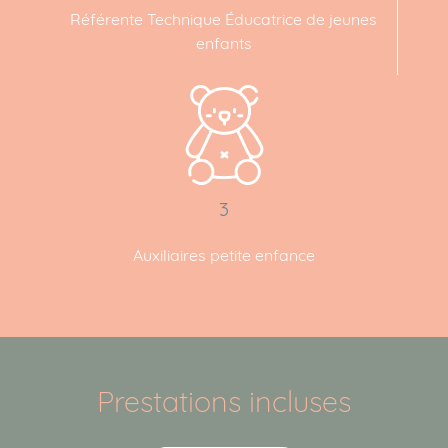
Référente Technique Éducatrice de jeunes
enfants
3
Auxiliaires petite enfance
ACCUEIL
NOS MICRO-CRÈCHES
Les Berceaux des Argoulets
Prestations incluses
Les Berceaux des Artistes