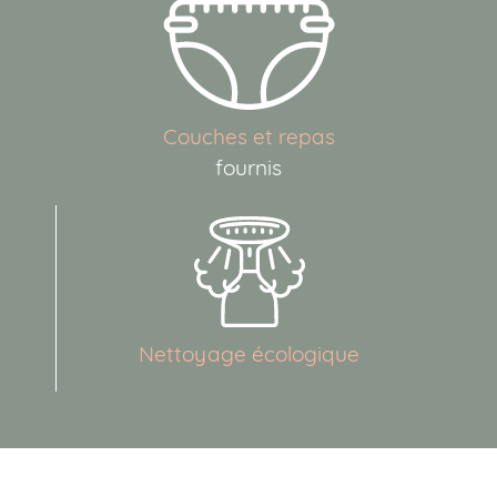
Les Berceaux de Neffiès
Les Berceaux de Croix Daurade
Les Berceaux de Pechbonnieu
Couches et repas
Les Berceaux de Gragnague
fournis
Les Berceaux du Château de l’Hers
ENTREPRISES
CONTACT
Nettoyage écologique